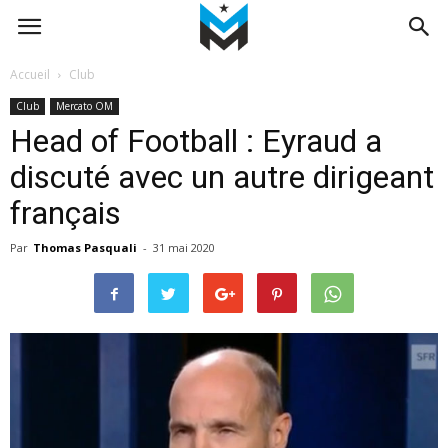
Accueil
Club
Club
Mercato OM
Head of Football : Eyraud a
discuté avec un autre dirigeant
français
Par
Thomas Pasquali
-
31 mai 2020