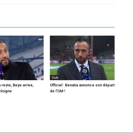
Club
 reste, Beye arrive,
Officiel : Benatia annonce son départ
éloigne
de l’OM !