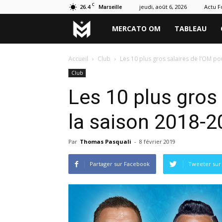
C
26.4
jeudi, août 6, 2026
Actu F
Marseille
Marseille
MERCATO OM
TABLEAU
Mercato
Accueil
Club
Les 10 plus gros salaires de l’OM p
Club
Les 10 plus gros 
la saison 2018-
Par
Thomas Pasquali
-
8 février 2019
Partager sur Facebook
Tweeter sur 