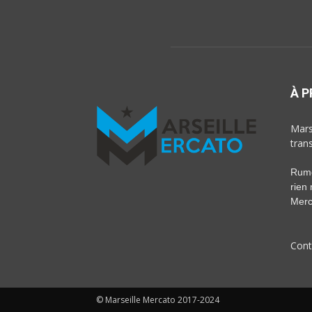
À 
Marse
tran
Rumeu
rien
Merc
Cont
© Marseille Mercato 2017-2024