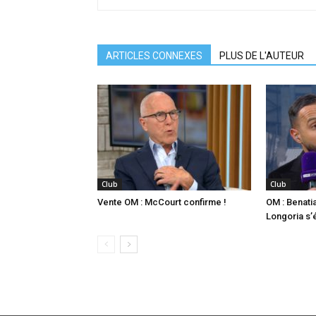
ARTICLES CONNEXES
PLUS DE L'AUTEUR
Club
Club
Vente OM : McCourt confirme !
OM : Benatia
Longoria s’