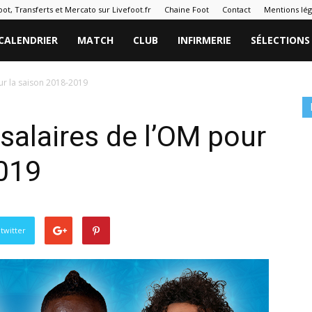
oot, Transferts et Mercato sur Livefoot.fr
Chaine Foot
Contact
Mentions lég
CALENDRIER
MATCH
CLUB
INFIRMERIE
SÉLECTIONS
our la saison 2018-2019
salaires de l’OM pour
2019
twitter