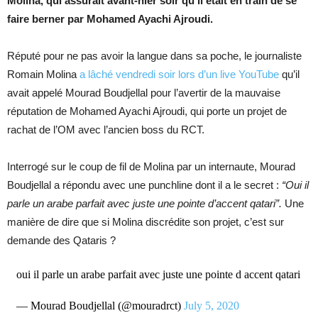
Molina, qui assurait avant-hier soir qu’il était en train de se
faire berner par Mohamed Ayachi Ajroudi.
Réputé pour ne pas avoir la langue dans sa poche, le journaliste
Romain Molina
a lâché vendredi soir lors d’un live YouTube
qu’il
avait appelé Mourad Boudjellal pour l’avertir de la mauvaise
réputation de Mohamed Ayachi Ajroudi, qui porte un projet de
rachat de l’OM avec l’ancien boss du RCT.
Interrogé sur le coup de fil de Molina par un internaute, Mourad
Boudjellal a répondu avec une punchline dont il a le secret :
“Oui il
parle un arabe parfait avec juste une pointe d’accent qatari”.
Une
manière de dire que si Molina discrédite son projet, c’est sur
demande des Qataris ?
oui il parle un arabe parfait avec juste une pointe d accent qatari
— Mourad Boudjellal (@mouradrct)
July 5, 2020