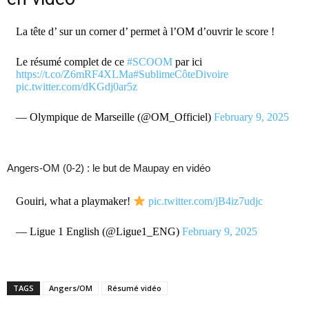
La tête d’ sur un corner d’ permet à l’OM d’ouvrir le score !
Le résumé complet de ce
#SCOOM
par ici
https://t.co/Z6mRF4XLMa
#SublimeCôteDivoire
pic.twitter.com/dKGdj0ar5z
— Olympique de Marseille (@OM_Officiel)
February 9, 2025
Angers-OM (0-2) : le but de Maupay en vidéo
Gouiri, what a playmaker!
pic.twitter.com/jB4iz7udjc
— Ligue 1 English (@Ligue1_ENG)
February 9, 2025
TAGS
Angers/OM
Résumé vidéo