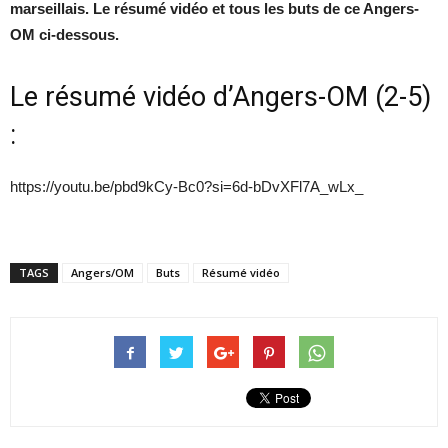
marseillais. Le résumé vidéo et tous les buts de ce Angers-
OM ci-dessous.
Le résumé vidéo d’Angers-OM (2-5)
:
https://youtu.be/pbd9kCy-Bc0?si=6d-bDvXFl7A_wLx_
TAGS
Angers/OM
Buts
Résumé vidéo