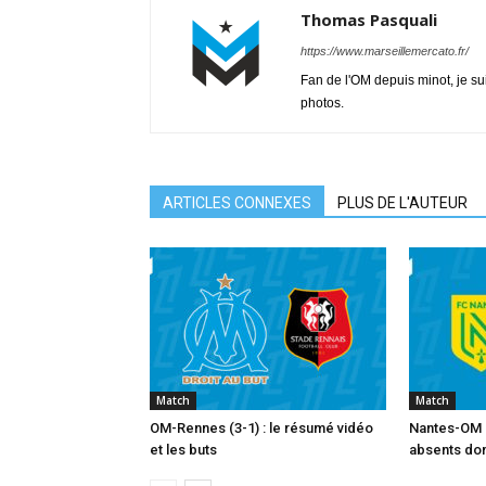
Thomas Pasquali
https://www.marseillemercato.fr/
Fan de l'OM depuis minot, je su
photos.
ARTICLES CONNEXES
PLUS DE L'AUTEUR
Match
Match
OM-Rennes (3-1) : le résumé vidéo
Nantes-OM :
et les buts
absents dont