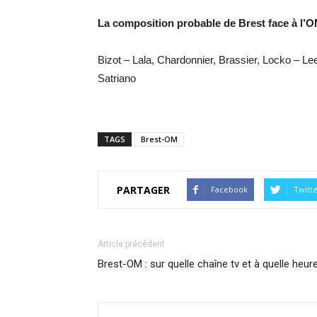
La composition probable de Brest face à l’
Bizot – Lala, Chardonnier, Brassier, Locko – L
Satriano
TAGS
Brest-OM
PARTAGER
Facebook
Twitt
Article précédent
Brest-OM : sur quelle chaîne tv et à quelle heur