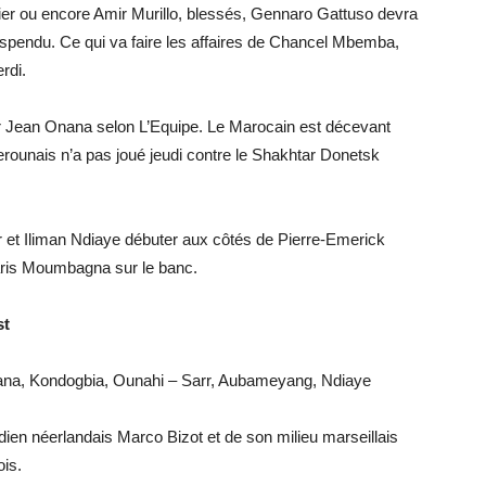
ier ou encore Amir Murillo, blessés, Gennaro Gattuso devra
pendu. Ce qui va faire les affaires de Chancel Mbemba,
rdi.
ar Jean Onana selon L’Equipe. Le Marocain est décevant
rounais n’a pas joué jeudi contre le Shakhtar Donetsk
rr et Iliman Ndiaye débuter aux côtés de Pierre-Emerick
aris Moumbagna sur le banc.
st
ana, Kondogbia, Ounahi – Sarr, Aubameyang, Ndiaye
dien néerlandais Marco Bizot et de son milieu marseillais
is.