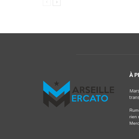
À 
Marse
tran
Rumeu
rien
Merc