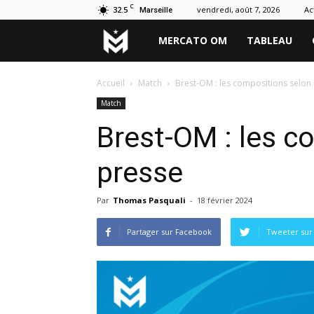
C
32.5
vendredi, août 7, 2026
Ac
Marseille
Marseille
MERCATO OM
TABLEAU
Mercato
Accueil
Match
Brest-OM : les compositions selon 
Match
Brest-OM : les c
presse
Par
Thomas Pasquali
-
18 février 2024
Partager sur Facebook
Tweeter sur 