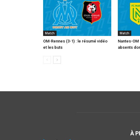
Match
Match
OM-Rennes (3-1) : le résumé vidéo
Nantes-OM :
et les buts
absents dont
À 