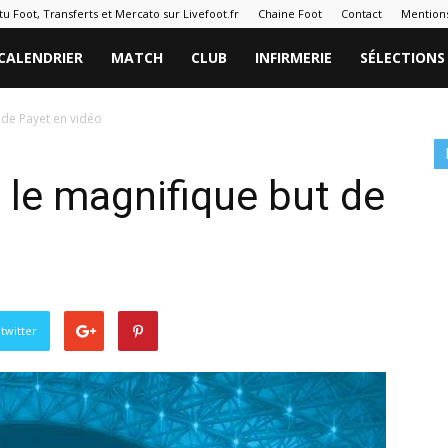
tu Foot, Transferts et Mercato sur Livefoot.fr
Chaine Foot
Contact
Mentions
CALENDRIER
MATCH
CLUB
INFIRMERIE
SÉLECTIONS
 de Payet en vidéo
 le magnifique but de
twitter