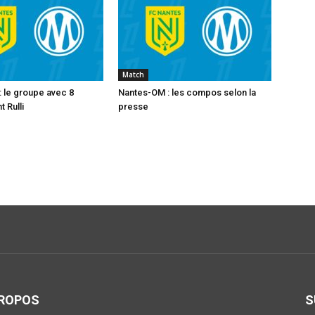
Match
 le groupe avec 8
Nantes-OM : les compos selon la
 Rulli
presse
PROPOS
S