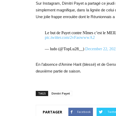
Sur Instagram, Dimitri Payet a partagé ce jeudi s
simplement magnifique, dans la lignée de celui qu
Une jolie frappe enroulée dont le Réunionnais a 
Le but de Payet contre Nîmes c’est 
pic.twitter.com/2vFaowwwA2
— ludo (@TopLu28__)
December 22, 202
En l’absence d’Amine Harit (blessé) et de Gerson
deuxième partie de saison.
TAGS
Dimitri Payet
PARTAGER
Facebook
Twitt