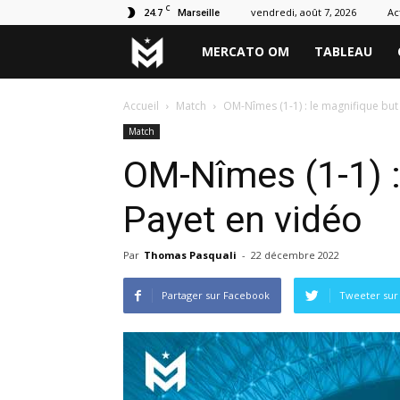
C
24.7
vendredi, août 7, 2026
Ac
Marseille
Marseille
MERCATO OM
TABLEAU
Mercato
Accueil
Match
OM-Nîmes (1-1) : le magnifique but
Match
OM-Nîmes (1-1) :
Payet en vidéo
Par
Thomas Pasquali
-
22 décembre 2022
Partager sur Facebook
Tweeter sur 