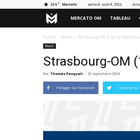
C
23.6
samedi, août 8, 2026
Actu
Marseille
Marseille
MERCATO OM
TABLEAU
Mercato
Accueil
Match
Strasbourg-OM (1-0) : le résumé vi
Match
Strasbourg-OM (1
Par
Thomas Pasquali
-
29 septembre 2024
Partager sur Facebook
Tweeter sur 