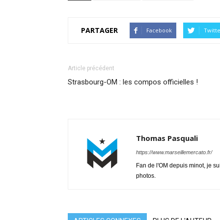
PARTAGER
Facebook
Twitt
Article précédent
Strasbourg-OM : les compos officielles !
Thomas Pasquali
https://www.marseillemercato.fr/
Fan de l'OM depuis minot, je su
photos.