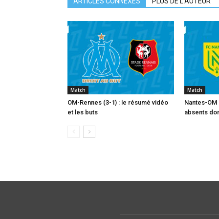
ARTICLES CONNEXES
PLUS DE L'AUTEUR
Match
Match
OM-Rennes (3-1) : le résumé vidéo
Nantes-OM :
et les buts
absents dont