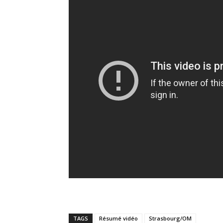
TAGS
Résumé vidéo
Strasbourg/OM