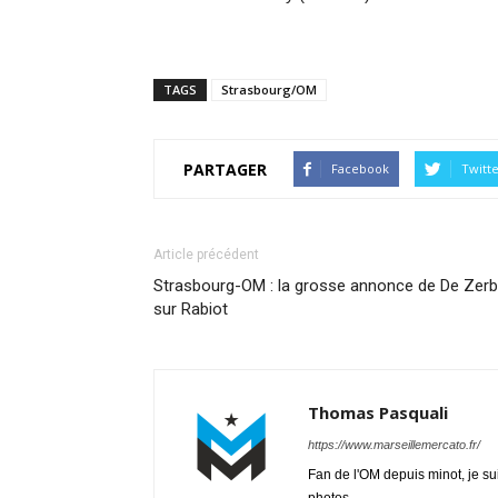
TAGS
Strasbourg/OM
PARTAGER
Facebook
Twitt
Article précédent
Strasbourg-OM : la grosse annonce de De Zerb
sur Rabiot
Thomas Pasquali
https://www.marseillemercato.fr/
Fan de l'OM depuis minot, je su