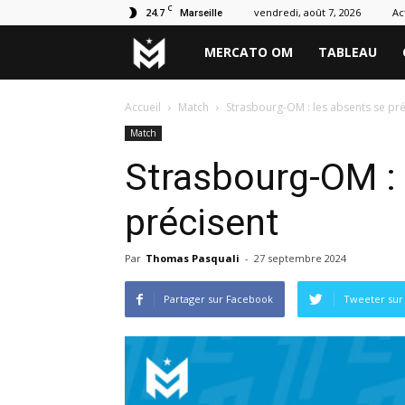
C
24.7
vendredi, août 7, 2026
Ac
Marseille
Marseille
MERCATO OM
TABLEAU
Mercato
Accueil
Match
Strasbourg-OM : les absents se pré
Match
Strasbourg-OM : 
précisent
Par
Thomas Pasquali
-
27 septembre 2024
Partager sur Facebook
Tweeter sur 