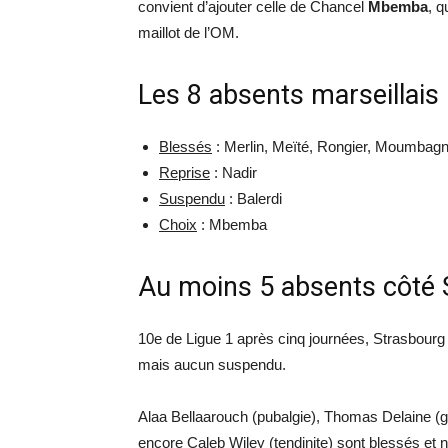
convient d’ajouter celle de Chancel
Mbemba
, q
maillot de l’OM.
Les 8 absents marseillais
Blessés
: Merlin, Meïté, Rongier, Moumbagn
Reprise
: Nadir
Suspendu
: Balerdi
Choix
: Mbemba
Au moins 5 absents côté 
10e de Ligue 1 après cinq journées, Strasbour
mais aucun suspendu.
Alaa Bellaarouch (pubalgie), Thomas Delaine (g
encore Caleb Wiley (tendinite) sont blessés et n