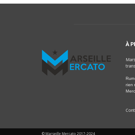
À 
Marse
tran
Rumeu
rien
Merc
Cont
© Marseille Mercato 2017-2024