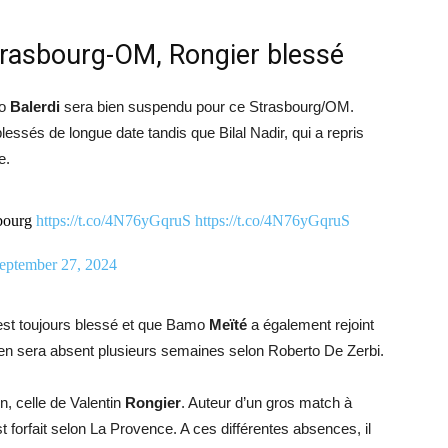
rasbourg-OM, Rongier blessé
do
Balerdi
sera bien suspendu pour ce Strasbourg/OM.
lessés de longue date tandis que Bilal Nadir, qui a repris
e.
sbourg
https://t.co/4N76yGqruS
https://t.co/4N76yGqruS
eptember 27, 2024
st toujours blessé et que Bamo
Meïté
a également rejoint
irien sera absent plusieurs semaines selon Roberto De Zerbi.
n, celle de Valentin
Rongier
. Auteur d’un gros match à
t forfait selon La Provence. A ces différentes absences, il