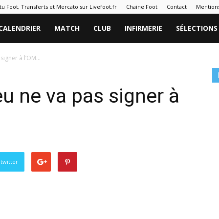
tu Foot, Transferts et Mercato sur Livefoot.fr
Chaine Foot
Contact
Mentions
CALENDRIER
MATCH
CLUB
INFIRMERIE
SÉLECTIONS
 signer à l’OM…
u ne va pas signer à
twitter