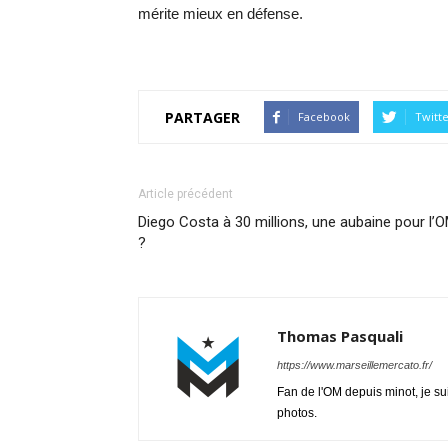
mérite mieux en défense.
PARTAGER
Facebook
Twitt
Article précédent
Diego Costa à 30 millions, une aubaine pour l’
?
Thomas Pasquali
https://www.marseillemercato.fr/
Fan de l'OM depuis minot, je su
photos.