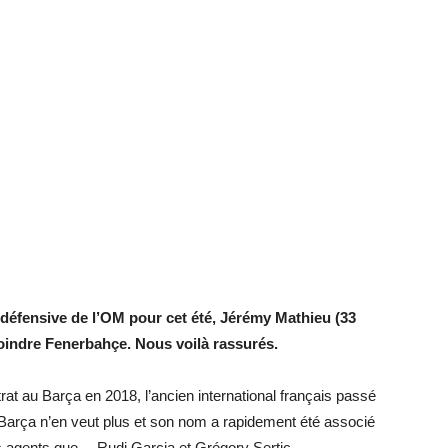
fensive de l’OM pour cet été, Jérémy Mathieu (33
joindre Fenerbahçe. Nous voilà rassurés.
at au Barça en 2018, l’ancien international français passé
Barça n’en veut plus et son nom a rapidement été associé
 agents que… Rudi Garcia et Grégory Sertic.