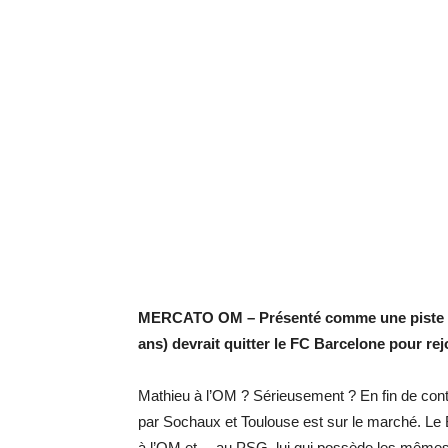
MERCATO OM – Présenté comme une piste dé
ans) devrait quitter le FC Barcelone pour re
Mathieu à l’OM ? Sérieusement ? En fin de contr
par Sochaux et Toulouse est sur le marché. Le 
à l’OM et… au PSG, lui qui possède les mêmes