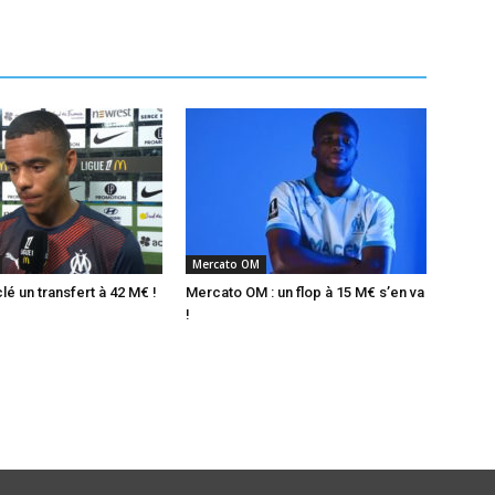
Mercato OM
é un transfert à 42 M€ !
Mercato OM : un flop à 15 M€ s’en va
!