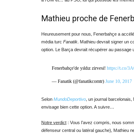
Mathieu proche de Fener
Heureusement pour nous, Fenerbahçe a accéléré 
média turc
Fanatik
. Mathieu devrait signer un 
option. Le Barça devrait récupérer au passage u
Fenerbahçe'de yıldız zirvesi!
https://t.co/
— Fanatik (@fanatikcomtr)
June 10, 2017
Selon
MundoDeportivo
, un journal barcelonais,
envisage bien cette option. A suivre…
Notre verdict
: Vous l’avez compris, nous somme
défenseur central ou latéral gauche), Mathieu n