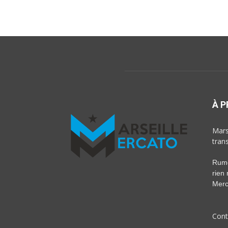
À 
Marse
tran
Rumeu
rien
Merc
Cont