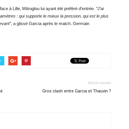
ace à Lille, Mitroglou lui ayant été préféré d’entrée.
“J’ai
amètres : qui supporte le mieux la pression, qui est le plus
evant”
, a glissé Garcia après le match. Germain
er
Article suivant
mé
Gros clash entre Garcia et Thauvin ?