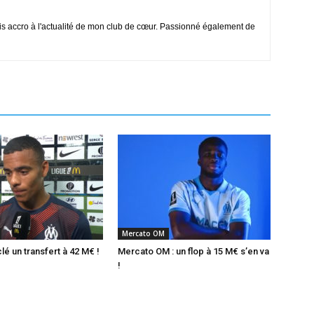
is accro à l'actualité de mon club de cœur. Passionné également de
Mercato OM
é un transfert à 42 M€ !
Mercato OM : un flop à 15 M€ s’en va
!