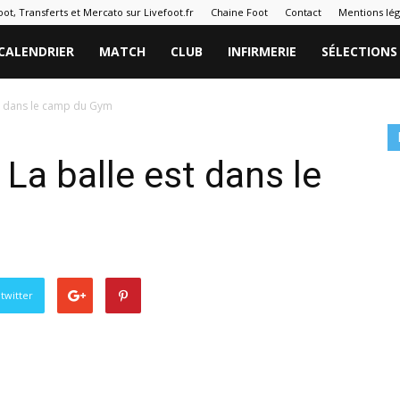
oot, Transferts et Mercato sur Livefoot.fr
Chaine Foot
Contact
Mentions lég
CALENDRIER
MATCH
CLUB
INFIRMERIE
SÉLECTIONS
st dans le camp du Gym
La balle est dans le
twitter