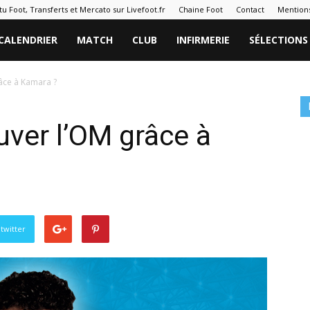
tu Foot, Transferts et Mercato sur Livefoot.fr
Chaine Foot
Contact
Mentions
CALENDRIER
MATCH
CLUB
INFIRMERIE
SÉLECTIONS
râce à Kamara ?
uver l’OM grâce à
twitter