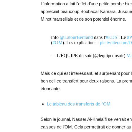
L’information a fait l’effet d’une petite bombe hie
appréciait beaucoup Boubacar Kamara. Jusque-là
Minot marseillais et de son potentiel énorme.
Info
@LatourBertrand
dans l'
#EDS
: Le
#
(
#OM
). Les explications :
pic.twitter.co
— L'ÉQUIPE du soir (@lequipedusoir)
Ma
Mais ce qui est intéressant, et surprenant pour 
bon oeil ce transfert pour deux raisons. La prem
étonnante.
Le tableau des transferts de l’OM
Selon le journal, Nasser Al-Khelaïfi se verrait e
caisses de l’OM. Cela permettrait de donner au P