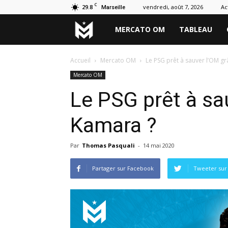
C
29.8
vendredi, août 7, 2026
Ac
Marseille
Marseille
MERCATO OM
TABLEAU
Mercato
Accueil
Mercato OM
Le PSG prêt à sauver l’OM g
Mercato OM
Le PSG prêt à sa
Kamara ?
Par
Thomas Pasquali
-
14 mai 2020
Partager sur Facebook
Tweeter sur 