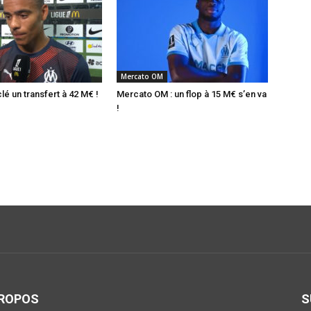
Mercato OM
é un transfert à 42 M€ !
Mercato OM : un flop à 15 M€ s’en va
!
PROPOS
S