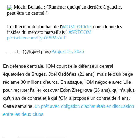
Medhi Benatia : "Ramener quelqu'un derrière à gauche,
peut-être un central."
Le directeur du football de l'
@OM_Officiel
nous donne les
insides du mercato marseillais !
#SRFCOM
pic.twitter.com/EyoV8PAsVT
— L1+ (@ligue1plus)
August 15, 2025
En défense centrale, l’OM courtise le défenseur central
équatorien de Bruges, Joel
Ordóñez
(21 ans), mais le club belge
réclame 30 millions d’euros. En attaque, l’OM négocie avec Lille
pour recruter l’ailier kosovar Edon
Zhegrova
(26 ans), qui n’a plus
qu’un an de contrat et à qui l’OM a proposé un contrat de 4 ans.
Cette semaine,
un prêt avec obligation d’achat était en discussion
entre les deux clubs
.