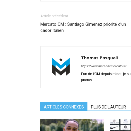
Article précédent
Mercato OM : Santiago Gimenez priorité d’un
cador italien
Thomas Pasquali
https://www.marseillemercato.fr/
Fan de l'OM depuis minot, je su
photos.
ARTICLES CONNEXES
PLUS DE L'AUTEUR