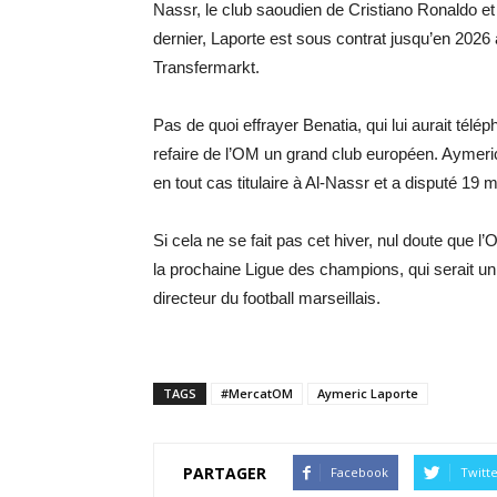
Nassr, le club saoudien de Cristiano Ronaldo 
dernier, Laporte est sous contrat jusqu’en 2026 
Transfermarkt.
Pas de quoi effrayer Benatia, qui lui aurait télép
refaire de l’OM un grand club européen. Aymeric
en tout cas titulaire à Al-Nassr et a disputé 19 
Si cela ne se fait pas cet hiver, nul doute que l
la prochaine Ligue des champions, qui serait un
directeur du football marseillais.
TAGS
#MercatOM
Aymeric Laporte
PARTAGER
Facebook
Twitt