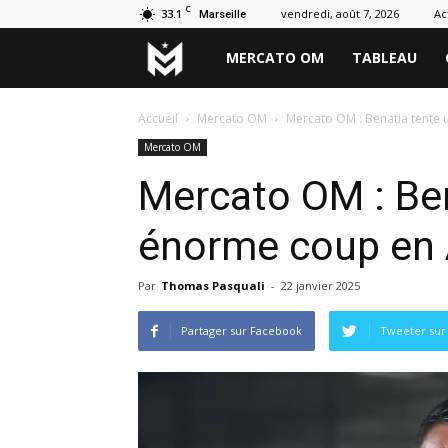
C
33.1
vendredi, août 7, 2026
Ac
Marseille
Marseille
MERCATO OM
TABLEAU
Mercato
Accueil
Mercato OM
Mercato OM : Benatia tente 
Mercato OM
Mercato OM : Ben
énorme coup en A
Par
Thomas Pasquali
-
22 janvier 2025
Partager sur Facebook
Tweeter sur 