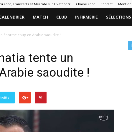
tu Foot, Transferts et Mercato sur Livefoot.fr
Chaine Foot
Contact
Mentions
CALENDRIER
MATCH
CLUB
INFIRMERIE
SÉLECTIONS
un énorme coup en Arabie saoudite !
atia tente un
rabie saoudite !
twitter