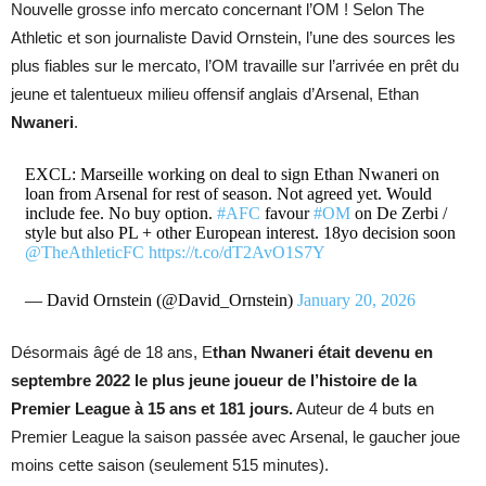
Nouvelle grosse info mercato concernant l’OM ! Selon The
Athletic et son journaliste David Ornstein, l’une des sources les
plus fiables sur le mercato, l’OM travaille sur l’arrivée en prêt du
jeune et talentueux milieu offensif anglais d’Arsenal, Ethan
Nwaneri
.
EXCL: Marseille working on deal to sign Ethan Nwaneri on
loan from Arsenal for rest of season. Not agreed yet. Would
include fee. No buy option.
#AFC
favour
#OM
on De Zerbi /
style but also PL + other European interest. 18yo decision soon
@TheAthleticFC
https://t.co/dT2AvO1S7Y
— David Ornstein (@David_Ornstein)
January 20, 2026
Désormais âgé de 18 ans, E
than Nwaneri était devenu en
septembre 2022 le plus jeune joueur de l’histoire de la
Premier League à 15 ans et 181 jours.
Auteur de 4 buts en
Premier League la saison passée avec Arsenal, le gaucher joue
moins cette saison (seulement 515 minutes).