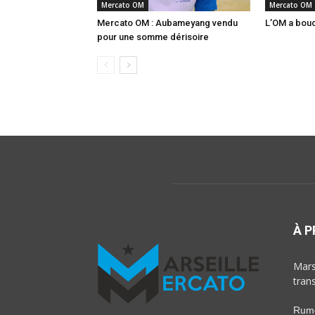
Mercato OM
Mercato OM
Mercato OM : Aubameyang vendu
L’OM a boucl
pour une somme dérisoire
À 
Marse
tran
Rumeu