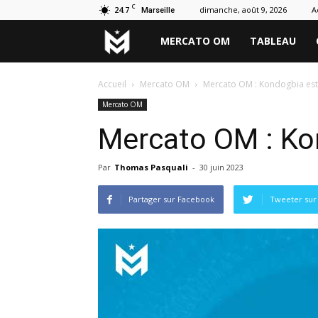
C
24.7
dimanche, août 9, 2026
A
Marseille
Marseille
MERCATO OM
TABLEAU
Mercato
Accueil
Mercato OM
Mercato OM : Kondogbia est 
Mercato OM
Mercato OM : Kon
Par
Thomas Pasquali
-
30 juin 2023
Partager sur Facebook
Tweeter sur 