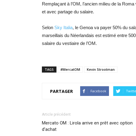
Remplaçant à l’OM, l’ancien milieu de la Roma v
et avec partage du salaire.
Selon
Sky Italia
, le Genoa va payer 50% du salai
marseillais du Néerlandais est estimé entre 500
salaire du vestiaire de l’OM.
TAGS
#MercatOM
Kevin Strootman
PARTAGER
Facebook
Twitt
Article précédent
Mercato OM : Lirola arrive en prêt avec option
d’achat