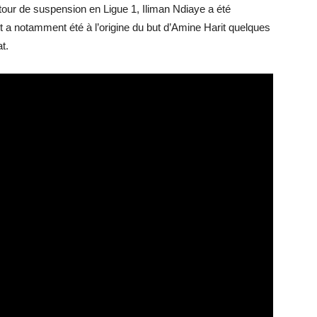
tour de suspension en Ligue 1, Iliman Ndiaye a été
 a notamment été à l’origine du but d’Amine Harit quelques
t.