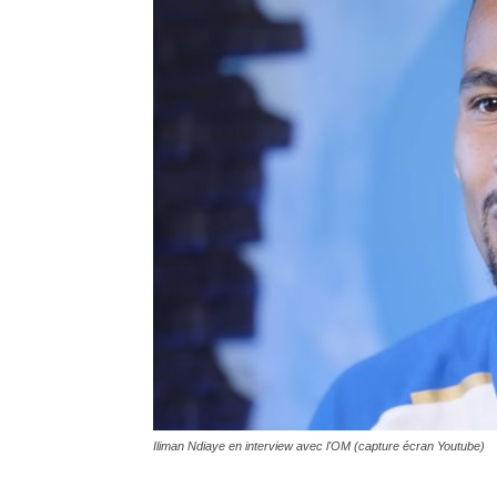
Iliman Ndiaye en interview avec l'OM (capture écran Youtube)