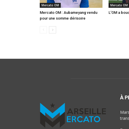
Mercato OM
Mercato OM
Mercato OM : Aubameyang vendu
L’OM a boucl
pour une somme dérisoire
À 
Marse
tran