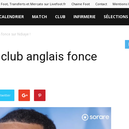
 Foot, Transferts et Mercato sur Livefoot.fr
Chaine Foot
Contact
Mentions l
CALENDRIER
MATCH
CLUB
INFIRMERIE
SÉLECTIONS
 fonce sur Ndiaye !
club anglais fonce
twitter