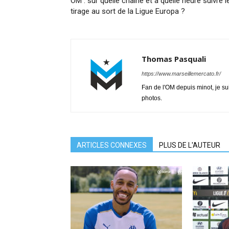
OM : sur quelle chaîne et à quelle heure suivre l
tirage au sort de la Ligue Europa ?
Thomas Pasquali
https://www.marseillemercato.fr/
Fan de l'OM depuis minot, je su
photos.
ARTICLES CONNEXES
PLUS DE L'AUTEUR