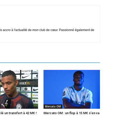
is accro à l'actualité de mon club de cœur. Passionné également de
Mercato OM
é un transfert à 42 M€ !
Mercato OM : un flop à 15 M€ s’en va