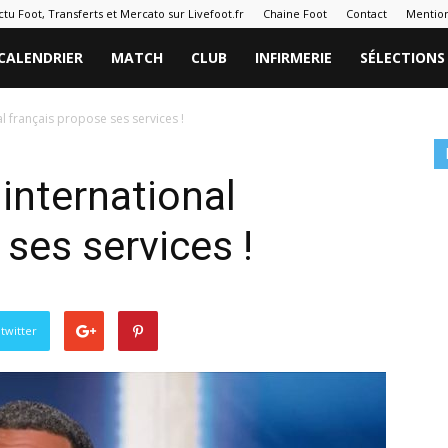
ctu Foot, Transferts et Mercato sur Livefoot.fr
Chaine Foot
Contact
Mention
CALENDRIER
MATCH
CLUB
INFIRMERIE
SÉLECTIONS
l français propose ses services !
international
ses services !
twitter