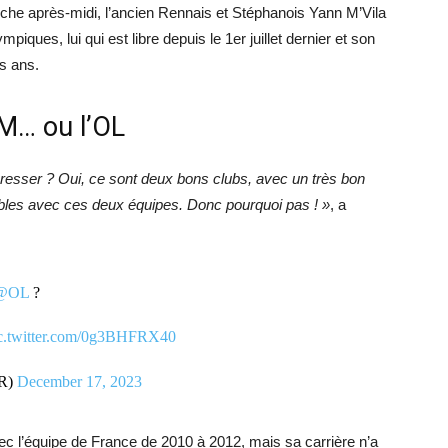
che après-midi, l’ancien Rennais et Stéphanois Yann M’Vila
piques, lui qui est libre depuis le 1er juillet dernier et son
is ans.
OM… ou l’OL
éresser ? Oui, ce sont deux bons clubs, avec un très bon
bles avec ces deux équipes. Donc pourquoi pas ! »
, a
@OL
?
c.twitter.com/0g3BHFRX40
FR)
December 17, 2023
ec l’équipe de France de 2010 à 2012, mais sa carrière n’a