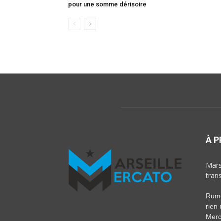
pour une somme dérisoire
À 
Marse
tran
Rumeu
rien
Merc