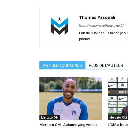
Thomas Pasquali
https://www.marseillemercato.fr/
Fan de l'OM depuis minot, je su
photos.
ARTICLES CONNEXES
PLUS DE L'AUTEUR
Mercato OM
Mercato OM
Mercato OM : Aubameyang vendu
L’OM a boucl