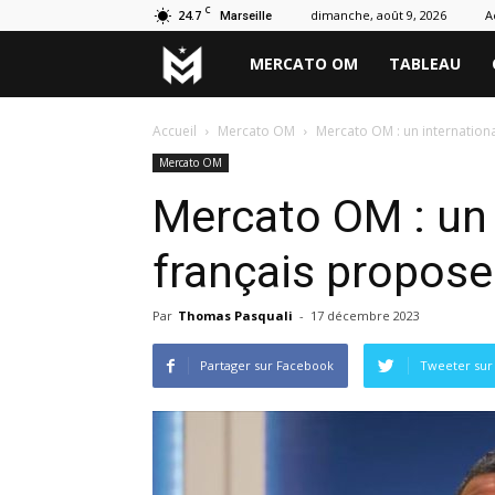
C
24.7
dimanche, août 9, 2026
A
Marseille
Marseille
MERCATO OM
TABLEAU
Mercato
Accueil
Mercato OM
Mercato OM : un internationa
Mercato OM
Mercato OM : un 
français propose 
Par
Thomas Pasquali
-
17 décembre 2023
Partager sur Facebook
Tweeter sur 