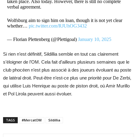
taken place. Also today. However, there is still no complete
verbal agreement.
Wolfsburg aim to sign him on loan, though it is not yet clear
whether…
pic.twitter.com/RJUhOG3432
— Florian Plettenberg (@Plettigoal)
January 10, 2025
Si rien n’est définitif, Sildillia semble en tout cas clairement
s’éloigner de l’OM. Cela fait d’ailleurs plusieurs semaines que le
club phocéen n’est plus associé à des joueurs évoluant au poste
de latéral droit. Peut-être n’est-ce plus une priorité pour De Zerbi,
qui utilise Luis Henrique au poste de piston droit, où Amir Murillo
et Pol Lirola peuvent aussi évoluer.
TAGS
#MercatOM
Sildillia