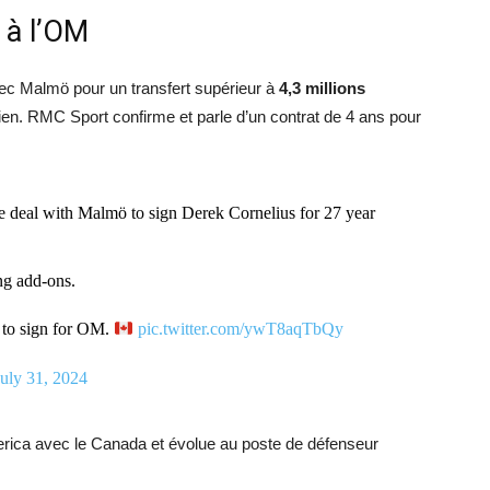
 à l’OM
ec Malmö pour un transfert supérieur à
4,3 millions
alien. RMC Sport confirme et parle d’un contrat de 4 ans pour
deal with Malmö to sign Derek Cornelius for 27 year
ng add-ons.
d to sign for OM.
pic.twitter.com/ywT8aqTbQy
July 31, 2024
erica avec le Canada et évolue au poste de défenseur