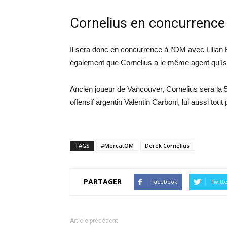
Cornelius en concurrence
Il sera donc en concurrence à l’OM avec Lilian Br
également que Cornelius a le même agent qu’Ism
Ancien joueur de Vancouver, Cornelius sera la 5
offensif argentin Valentin Carboni, lui aussi tou
TAGS
#MercatOM
Derek Cornelius
PARTAGER
Facebook
Twitt
Article précédent