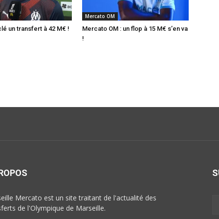
Mercato OM
é un transfert à 42 M€ !
Mercato OM : un flop à 15 M€ s’en va
!
PROPOS
S
ille Mercato est un site traitant de l'actualité des
sferts de l'Olympique de Marseille.