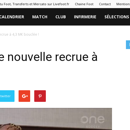
tu Foot, Transferts et Mercato sur Livefoot.fr
Chaine Foot
Contact
Mentions
CALENDRIER
MATCH
CLUB
INFIRMERIE
SÉLECTIONS
ecrue à 4,3 M€ bouclée !
 nouvelle recrue à
twitter