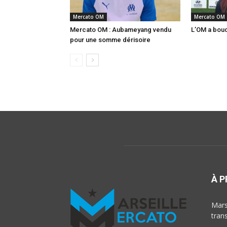
Mercato OM
Mercato OM
Mercato OM : Aubameyang vendu
L’OM a boucl
pour une somme dérisoire
À 
Marse
tran