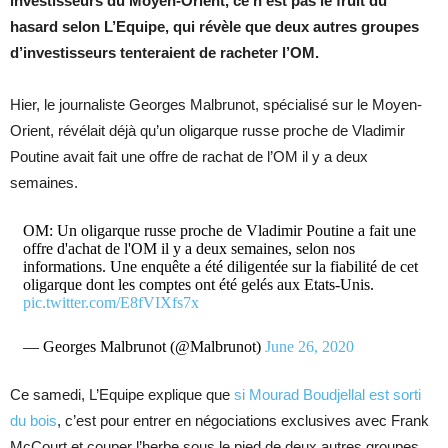
investisseurs du Moyen-Orient, ce n’est pas le fruit du
hasard selon L’Equipe, qui révèle que deux autres groupes
d’investisseurs tenteraient de racheter l’OM.
Hier, le journaliste Georges Malbrunot, spécialisé sur le Moyen-
Orient, révélait déjà qu’un oligarque russe proche de Vladimir
Poutine avait fait une offre de rachat de l’OM il y a deux
semaines.
OM: Un oligarque russe proche de Vladimir Poutine a fait une
offre d'achat de l'OM il y a deux semaines, selon nos
informations. Une enquête a été diligentée sur la fiabilité de cet
oligarque dont les comptes ont été gelés aux Etats-Unis.
pic.twitter.com/E8fVIXfs7x
— Georges Malbrunot (@Malbrunot)
June 26, 2020
Ce samedi, L’Equipe explique que
si Mourad Boudjellal est sorti
du bois
, c’est pour entrer en négociations exclusives avec Frank
McCourt et couper l’herbe sous le pied de deux autres groupes